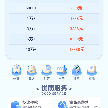
1、美国队的辉煌历史
美国国家足球队成立于1913年，是国际足联（FIFA）
的创始会员之一。在过去的百余年间，美国队经历了
多次起伏，但他们始终坚持着对足球运动的热爱和追
求。尤其是在90年代后期及新千年来，美国足球逐渐
崭露头角，吸引了更多年轻人的参与。
1994年，美国成功承办世界杯，这不仅让美国人民更
加关注足球，也为后来的发展奠定了基础。尽管当时
未能取得理想成绩，但那届赛事成为了推动美国足球
发展的重要里程碑。
近年来，美国男足在国际赛场上的表现也逐渐提升，
他们不仅参加了一系列重要赛事，还培养出了一批优